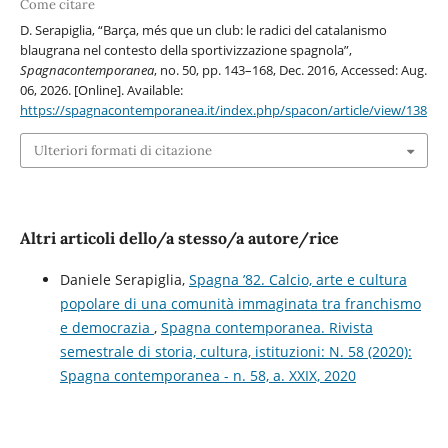
Come citare
D. Serapiglia, “Barça, més que un club: le radici del catalanismo
blaugrana nel contesto della sportivizzazione spagnola”,
Spagnacontemporanea
, no. 50, pp. 143–168, Dec. 2016, Accessed: Aug.
06, 2026. [Online]. Available:
https://spagnacontemporanea.it/index.php/spacon/article/view/138
Ulteriori formati di citazione
Altri articoli dello/a stesso/a autore/rice
Daniele Serapiglia,
Spagna ’82. Calcio, arte e cultura
popolare di una comunità immaginata tra franchismo
e democrazia
,
Spagna contemporanea. Rivista
semestrale di storia, cultura, istituzioni: N. 58 (2020):
Spagna contemporanea - n. 58, a. XXIX, 2020