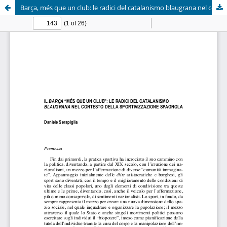
Barça, més que un club: le radici del catalanismo blaugrana nel contesto della sportivizzazione spagnola