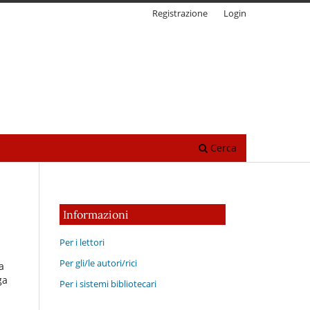
Registrazione
Login
Cerca
Informazioni
Per i lettori
Per gli/le autori/rici
a
ga
Per i sistemi bibliotecari