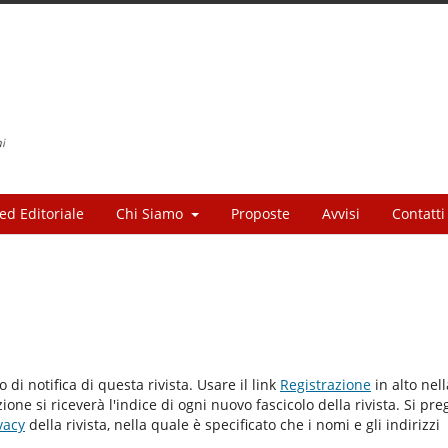
ed Editoriale
Chi Siamo
Proposte
Avvisi
Contatti
io di notifica di questa rivista. Usare il link
Registrazione
in alto nell
one si riceverà l'indice di ogni nuovo fascicolo della rivista. Si pre
vacy
della rivista, nella quale è specificato che i nomi e gli indirizzi
.