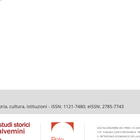
ia, cultura, istituzioni - ISSN: 1121-7480; eISSN: 2785-7743