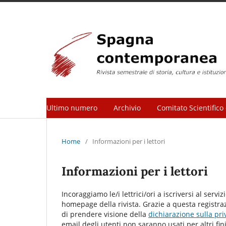
Ultimo numero
Archivio
Comitato Scientifico 
Home
/
Informazioni per i lettori
Informazioni per i lettori
Incoraggiamo le/i lettrici/ori a iscriversi al serviz
homepage della rivista. Grazie a questa registrazi
di prendere visione della
dichiarazione sulla pri
email degli utenti non saranno usati per altri fini