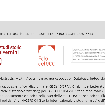
ia, cultura, istituzioni - ISSN: 1121-7480; eISSN: 2785-7743
al Abstracts, MLA - Modern Language Association Database, Index I
Gruppo scientifico- disciplinare (GSD) 10/SPAN-01 (Lingue, Lettera
tterarie e storico-artistiche); per i GSD 11/HIST-01 (Storia medievale
el documento e storico-religiose) dell’Area 11 (Scienze storiche, fi
i politiche) e 14/GSPS-04 (Storia internazionale e studi di area) dell