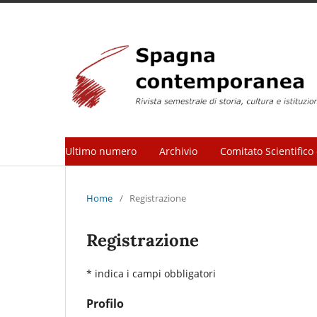
Ultimo numero
Archivio
Comitato Scientifico 
Home
/
Registrazione
Registrazione
* indica i campi obbligatori
Profilo