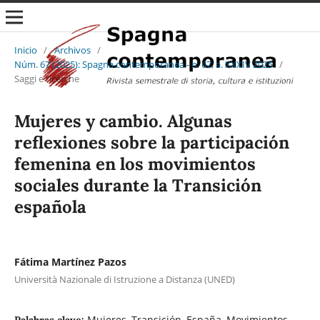
Inicio
/
Archivos
/
Núm. 67 (2025): Spagna contemporanea - n. 67, a. XXXIV 2025
/
Saggi e ricerche
Mujeres y cambio. Algunas
reflexiones sobre la participación
femenina en los movimientos
sociales durante la Transición
española
Fátima Martínez Pazos
Università Nazionale di Istruzione a Distanza (UNED)
Mujeres, Transición, España, Movimientos
Palabras clave: