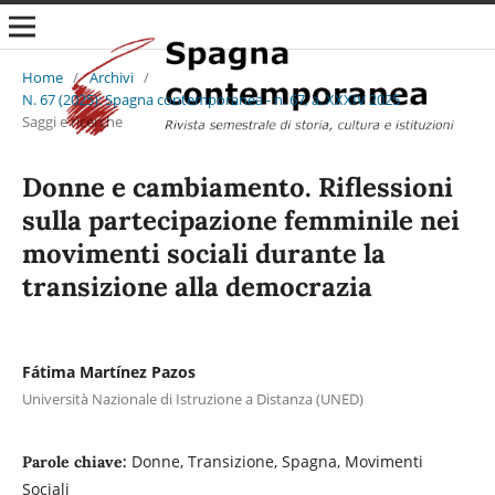
Home
/
Archivi
/
N. 67 (2025): Spagna contemporanea - n. 67, a. XXXIV 2025
/
Saggi e ricerche
Donne e cambiamento. Riflessioni
sulla partecipazione femminile nei
movimenti sociali durante la
transizione alla democrazia
Fátima Martínez Pazos
Università Nazionale di Istruzione a Distanza (UNED)
Donne, Transizione, Spagna, Movimenti
Parole chiave:
Sociali