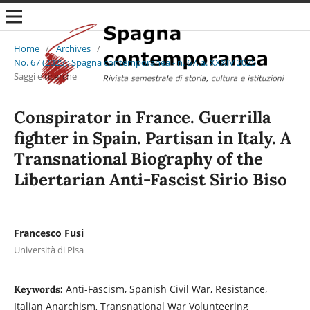
Home
/
Archives
/
No. 67 (2025): Spagna contemporanea - n. 67, a. XXXIV 2025
/
Saggi e ricerche
Conspirator in France. Guerrilla
fighter in Spain. Partisan in Italy. A
Transnational Biography of the
Libertarian Anti-Fascist Sirio Biso
Francesco Fusi
Università di Pisa
Anti-Fascism, Spanish Civil War, Resistance,
Keywords:
Italian Anarchism, Transnational War Volunteering