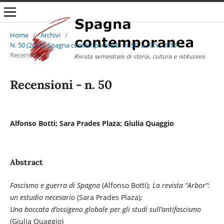
Home
/
Archivi
/
N. 50 (2016): Spagna contemporanea - n. 50, a. XXV, 2016
/
Recensioni
Recensioni - n. 50
Alfonso Botti; Sara Prades Plaza; Giulia Quaggio
Abstract
Fascismo e guerra di Spagna
(Alfonso Botti);
La revista “Arbor”:
un estudio necesario
(Sara Prades Plaza);
Una boccata d’ossigeno globale per gli studi sull’antifascismo
(Giulia Quaggio)