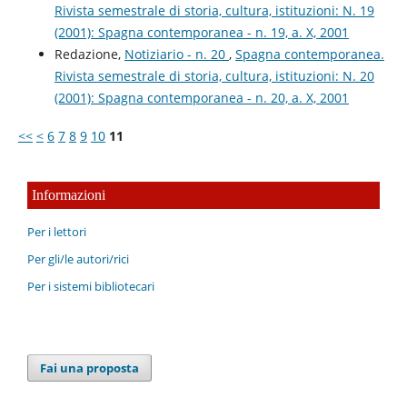
Rivista semestrale di storia, cultura, istituzioni: N. 19
(2001): Spagna contemporanea - n. 19, a. X, 2001
Redazione,
Notiziario - n. 20
,
Spagna contemporanea.
Rivista semestrale di storia, cultura, istituzioni: N. 20
(2001): Spagna contemporanea - n. 20, a. X, 2001
<<
<
6
7
8
9
10
11
Informazioni
Per i lettori
Per gli/le autori/rici
Per i sistemi bibliotecari
Fai una proposta