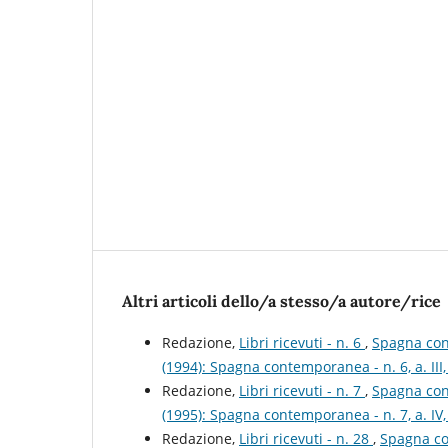
Altri articoli dello/a stesso/a autore/rice
Redazione,
Libri ricevuti - n. 6
,
Spagna cont
(1994): Spagna contemporanea - n. 6, a. III
Redazione,
Libri ricevuti - n. 7
,
Spagna cont
(1995): Spagna contemporanea - n. 7, a. IV
Redazione,
Libri ricevuti - n. 28
,
Spagna con