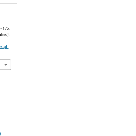
3–175,
line].
ex.ph
8