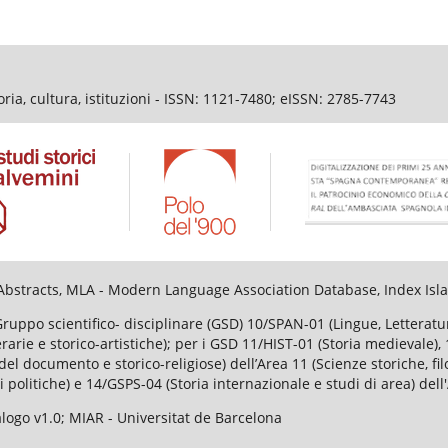
ia, cultura, istituzioni - ISSN: 1121-7480; eISSN: 2785-7743
al Abstracts, MLA - Modern Language Association Database, Index I
Gruppo scientifico- disciplinare (GSD) 10/SPAN-01 (Lingue, Lettera
tterarie e storico-artistiche); per i GSD 11/HIST-01 (Storia medievale
el documento e storico-religiose) dell’Area 11 (Scienze storiche, fi
i politiche) e 14/GSPS-04 (Storia internazionale e studi di area) dell
ogo v1.0; MIAR - Universitat de Barcelona