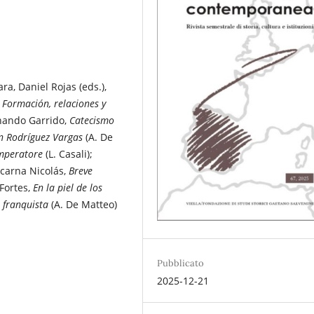
ra, Daniel Rojas (eds.),
 Formación, relaciones y
rnando Garrido,
Catecismo
n Rodríguez Vargas
(A. De
imperatore
(L. Casali);
ncarna Nicolás,
Breve
 Fortes,
En la piel de los
o franquista
(A. De Matteo)
Pubblicato
2025-12-21