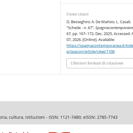
Come citare
D. Besseghini; A. De Matteo; L. Casali,
“Schede - n. 67”,
Spagnacontemporane
67, pp. 167–172, Dec. 2025, Accessed: 
07, 2026. [Online]. Available:
https://spagnacontemporanea.it/ind
p/spacon/article/view/1106
Ulteriori formati di citazione
ia, cultura, istituzioni - ISSN: 1121-7480; eISSN: 2785-7743