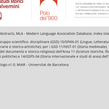
al Abstracts, MLA - Modern Language Association Database, Index I
Gruppo scientifico- disciplinare (GSD) 10/SPAN-01 (Lingue, Lettera
tterarie e storico-artistiche); per i GSD 11/HIST-01 (Storia medievale
el documento e storico-religiose) dell’Area 11 (Scienze storiche, fi
i politiche) e 14/GSPS-04 (Storia internazionale e studi di area) dell
ogo v1.0; MIAR - Universitat de Barcelona