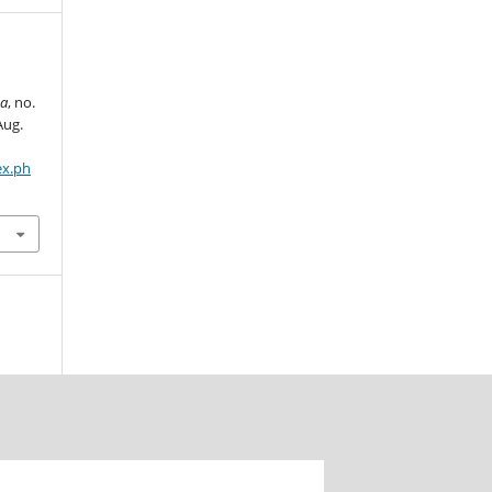
a
, no.
Aug.
ex.ph