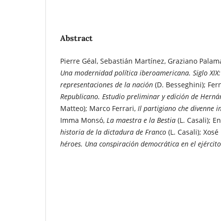
Abstract
Pierre Géal, Sebastián Martínez, Graziano Palama
Una modernidad política iberoamericana. Siglo XIX:
representaciones de la nación
(D. Besseghini); Fe
Republicano. Estudio preliminar y edición de Herná
Matteo); Marco Ferrari,
Il partigiano che divenne 
Imma Monsó,
La maestra e la Bestia
(L. Casali); E
historia de la dictadura de Franco
(L. Casali); Xosé
héroes. Una conspiración democrática en el ejércit