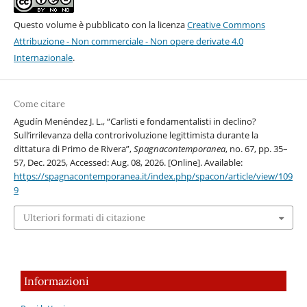
Questo volume è pubblicato con la licenza
Creative Commons
Attribuzione - Non commerciale - Non opere derivate 4.0
Internazionale
.
Come citare
Agudín Menéndez J. L., “Carlisti e fondamentalisti in declino?
Sull’irrilevanza della controrivoluzione legittimista durante la
dittatura di Primo de Rivera”,
Spagnacontemporanea
, no. 67, pp. 35–
57, Dec. 2025, Accessed: Aug. 08, 2026. [Online]. Available:
https://spagnacontemporanea.it/index.php/spacon/article/view/109
9
Ulteriori formati di citazione
Informazioni