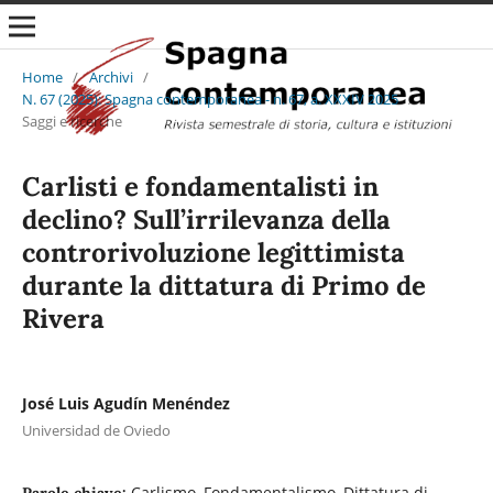
Home
/
Archivi
/
N. 67 (2025): Spagna contemporanea - n. 67, a. XXXIV 2025
/
Saggi e ricerche
Carlisti e fondamentalisti in
declino? Sull’irrilevanza della
controrivoluzione legittimista
durante la dittatura di Primo de
Rivera
José Luis Agudín Menéndez
Universidad de Oviedo
Carlismo, Fondamentalismo, Dittatura di
Parole chiave: