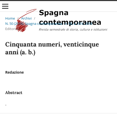
Home
/
Archivi
/
N. 50 (2016): Spagna contemporanea - n. 50, a. XXV, 2016
/
Editoriale
Cinquanta numeri, venticinque
anni (a. b.)
Redazione
Abstract
-