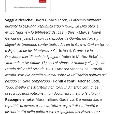
Saggi e ricerche:
David Ginard Féron,
El ateísmo militante
durante la Segunda República (1931-1936).
La Liga atea, el
grupo Nakens y la Biblioteca de los sin Dios
• Miguel Ángel
García de Juan,
Las cartas cruzadas de Quintín de Torre y
Miguel de Unamuno contextualizadas en la Guerra Civil en torno
a Espinosa de los Monteros
• Carlo Verri,
Gramsci e la
Questione meridionale in Spagna
• Roberto Muñoz Bolaños,
Imitando a De Gaulle. El general Alfonso Armada y el golpe de
Estado del 23 febrero de 1981
• Andrea Vincenzini,
Fratelli
d’Italia, Vox y la batalla cultural sobre la utilización política del
pasado en clave comparada
•
Fondi e fonti:
Alfonso Botti
,
1939: meglio che Maritain non torni in America Latina.
Le
preoccupazioni vaticane in un documento inedito (e altro)
•
Rassegne e note:
Massimiliano Guderzo,
Tra monarchia e
repubblica, democrazia e dittatura: aspetti di continuità e
discontinuità nella politica estera spagnola del Novecento
•