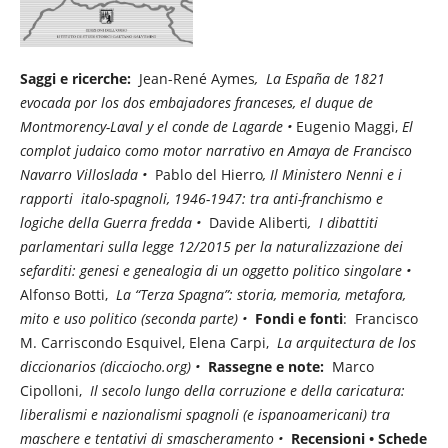
Saggi e ricerche:
Jean-René Aymes
, La España de 1821
evocada por los dos embajadores franceses, el duque de
Montmorency-Laval y el conde de Lagarde •
Eugenio Maggi,
El
complot judaico como motor narrativo en Amaya de Francisco
Navarro Villoslada •
Pablo del Hierro
, Il Ministero Nenni e i
rapporti italo-spagnoli, 1946-1947: tra anti-franchismo e
logiche della Guerra fredda •
Davide Aliberti
, I dibattiti
parlamentari sulla legge 12/2015 per la naturalizzazione dei
sefarditi: genesi e genealogia di un oggetto politico singolare •
Alfonso Botti,
La “Terza Spagna”: storia, memoria, metafora,
mito e uso politico (seconda parte) •
Fondi e fonti
:
Francisco
M. Carriscondo Esquivel, Elena Carpi,
La arquitectura de los
diccionarios (dicciocho.org) •
Rassegne e note:
Marco
Cipolloni,
Il secolo lungo della corruzione e della caricatura:
liberalismi e nazionalismi spagnoli (e ispanoamericani) tra
maschere e tentativi di smascheramento •
Recensioni • Schede