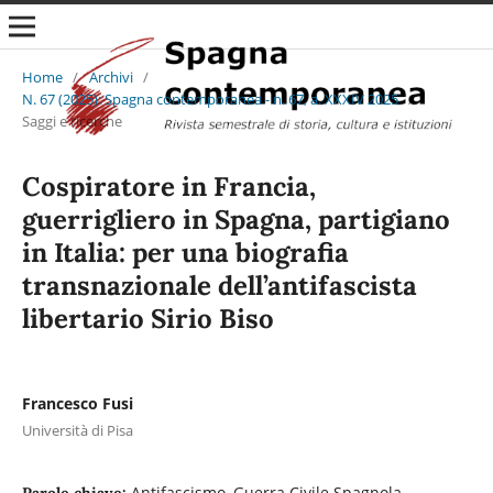
Home
/
Archivi
/
N. 67 (2025): Spagna contemporanea - n. 67, a. XXXIV 2025
/
Saggi e ricerche
Cospiratore in Francia,
guerrigliero in Spagna, partigiano
in Italia: per una biografia
transnazionale dell’antifascista
libertario Sirio Biso
Francesco Fusi
Università di Pisa
Antifascismo, Guerra Civile Spagnola,
Parole chiave: