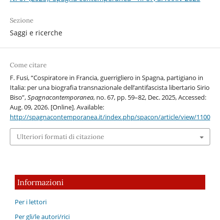
Sezione
Saggi e ricerche
Come citare
F. Fusi, “Cospiratore in Francia, guerrigliero in Spagna, partigiano in
Italia: per una biografia transnazionale dell’antifascista libertario Sirio
Biso”,
Spagnacontemporanea
, no. 67, pp. 59–82, Dec. 2025, Accessed:
Aug. 09, 2026. [Online]. Available:
http://spagnacontemporanea.it/index.php/spacon/article/view/1100
Ulteriori formati di citazione
Informazioni
Per i lettori
Per gli/le autori/rici