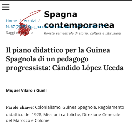
Home
/
Archivi
/
N. 67 (2025): Spagna contemporanea - n. 67, a. XXXIV 2025
/
Saggi e ricerche
Il piano didattico per la Guinea
Spagnola di un pedagogo
progressista: Cándido López Uceda
Miquel Vilaró i Güell
Colonialismo, Guinea Spagnola, Regolamento
Parole chiave:
didattico del 1928, Missioni cattoliche, Direzione Generale
del Marocco e Colonie