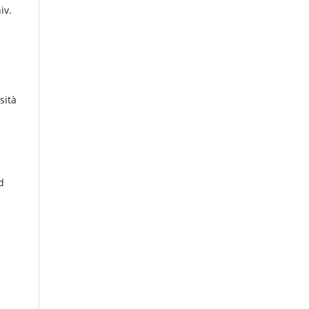
iv.
sità
d