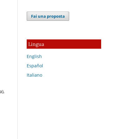
Fai una proposta
Lingua
English
Español
Italiano
a),