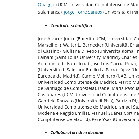
Quaggio
(UCM,Universidad Complutense de Mad
Salamanca),
Jorge Torre Santos
(Università di Par
Comitato
scientifico
José Álvarez Junco (Emerito UCM, Universidad Co
Marseille I), Walter L. Bernecker (Universität Erl
di Cassino), Giuliana Di Febo (Università Roma Tr
Ealham (Saint Louis University, Madrid), Charles E
Autònoma de Barcelona), José Luis García Ruiz 
(Università di Salerno), Emilio La Parra López (U
Europea de Madrid), Carme Molinero (UAB, Unive
Universidad Complutense de Madrid), Marco Mugn
de Santiago de Compostela), Isabel María Pascual
Castañares (UCM, Universidad Complutense de Ma
Gabriele Ranzato (Università di Pisa), Patrizio 
Universidad Complutense de Madrid), Ismael Saz (
Modena e Reggio Emilia), Manuel Suárez Cortina
Complutense de Madrid), Pere Ysás (Universitat
Collaboratori di redazione