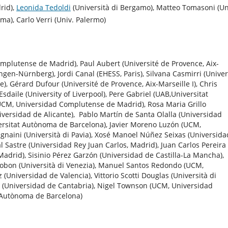
rid),
Leonida Tedoldi
(Università di Bergamo), Matteo Tomasoni (Un
ma), Carlo Verri (Univ. Palermo)
mplutense de Madrid), Paul Aubert (Université de Provence, Aix-
angen-Nürnberg), Jordi Canal (EHESS, Paris), Silvana Casmirri (Univer
e), Gérard Dufour (Université de Provence, Aix-Marseille I), Chris
sdaile (University of Liverpool), Pere Gabriel (UAB,Universitat
(UCM, Universidad Complutense de Madrid), Rosa Maria Grillo
niversidad de Alicante), Pablo Martín de Santa Olalla (Universidad
rsitat Autònoma de Barcelona), Javier Moreno Luzón (UCM,
aini (Università di Pavia), Xosé Manoel Núñez Seixas (Universida
 Sastre (Universidad Rey Juan Carlos, Madrid), Juan Carlos Pereira
drid), Sisinio Pérez Garzón (Universidad de Castilla-La Mancha),
Rigobon (Università di Venezia), Manuel Santos Redondo (UCM,
Universidad de Valencia), Vittorio Scotti Douglas (Università di
 (Universidad de Cantabria), Nigel Townson (UCM, Universidad
 Autònoma de Barcelona)