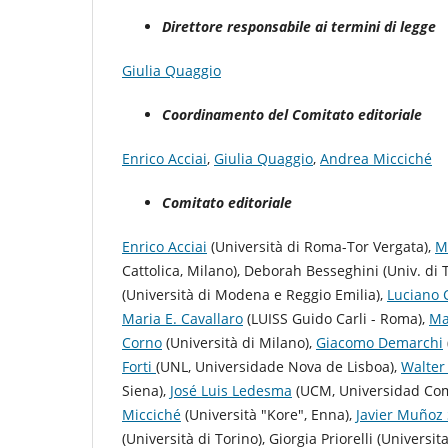
Direttore responsabile ai termini di legge
Giulia Quaggio
Coordinamento del Comitato editoriale
Enrico Acciai
,
Giulia Quaggio
,
Andrea Micciché
Comitato editoriale
Enrico Acciai
(Università di Roma-Tor Vergata),
Ma
Cattolica, Milano), Deborah Besseghini (Univ. di T
(Università di Modena e Reggio Emilia),
Luciano 
Maria E. Cavallaro
(LUISS Guido Carli - Roma),
Ma
Corno
(Università di Milano),
Giacomo Demarchi
Forti
(UNL, Universidade Nova de Lisboa),
Walter
Siena),
José Luis Ledesma
(UCM, Universidad Co
Micciché
(Università "Kore", Enna),
Javier Muñoz
(Università di Torino), Giorgia Priorelli (Universit