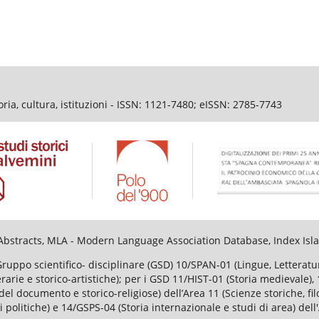
ia, cultura, istituzioni - ISSN: 1121-7480; eISSN: 2785-7743
al Abstracts, MLA - Modern Language Association Database, Index I
Gruppo scientifico- disciplinare (GSD) 10/SPAN-01 (Lingue, Lettera
tterarie e storico-artistiche); per i GSD 11/HIST-01 (Storia medievale
el documento e storico-religiose) dell’Area 11 (Scienze storiche, fi
i politiche) e 14/GSPS-04 (Storia internazionale e studi di area) dell